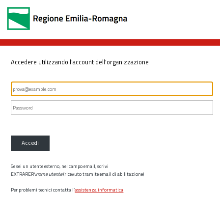
Accedere utilizzando l'account dell'organizzazione
Accedi
Se sei un utente esterno, nel campo email, scrivi
EXTRARER\
nome utente
(ricevuto tramite email di abilitazione)
Per problemi tecnici contatta l’
assistenza informatica
.