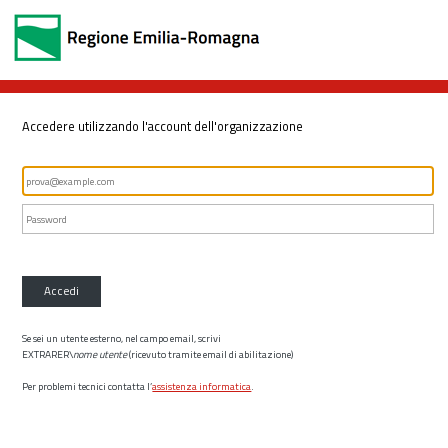
Accedere utilizzando l'account dell'organizzazione
Accedi
Se sei un utente esterno, nel campo email, scrivi
EXTRARER\
nome utente
(ricevuto tramite email di abilitazione)
Per problemi tecnici contatta l’
assistenza informatica
.