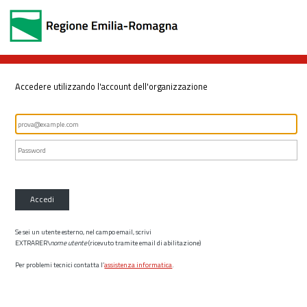
Accedere utilizzando l'account dell'organizzazione
Accedi
Se sei un utente esterno, nel campo email, scrivi
EXTRARER\
nome utente
(ricevuto tramite email di abilitazione)
Per problemi tecnici contatta l’
assistenza informatica
.