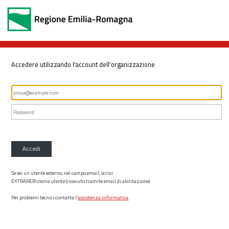
Accedere utilizzando l'account dell'organizzazione
Accedi
Se sei un utente esterno, nel campo email, scrivi
EXTRARER\
nome utente
(ricevuto tramite email di abilitazione)
Per problemi tecnici contatta l’
assistenza informatica
.