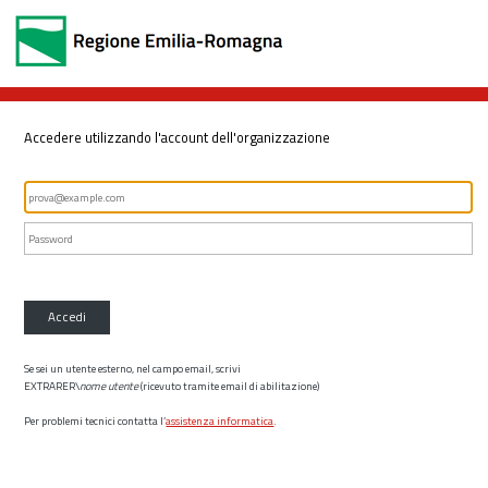
Accedere utilizzando l'account dell'organizzazione
Accedi
Se sei un utente esterno, nel campo email, scrivi
EXTRARER\
nome utente
(ricevuto tramite email di abilitazione)
Per problemi tecnici contatta l’
assistenza informatica
.