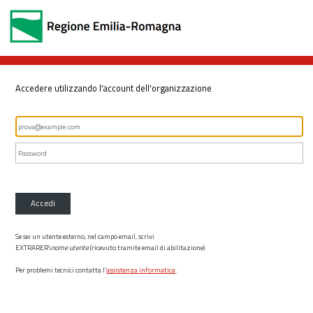
Accedere utilizzando l'account dell'organizzazione
Accedi
Se sei un utente esterno, nel campo email, scrivi
EXTRARER\
nome utente
(ricevuto tramite email di abilitazione)
Per problemi tecnici contatta l’
assistenza informatica
.