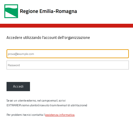
Accedere utilizzando l'account dell'organizzazione
Accedi
Se sei un utente esterno, nel campo email, scrivi
EXTRARER\
nome utente
(ricevuto tramite email di abilitazione)
Per problemi tecnici contatta l’
assistenza informatica
.