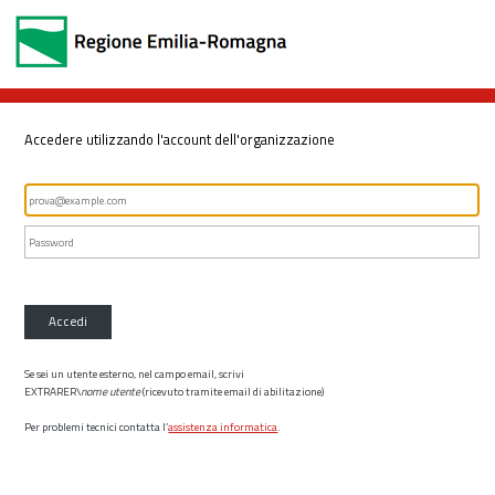
Accedere utilizzando l'account dell'organizzazione
Accedi
Se sei un utente esterno, nel campo email, scrivi
EXTRARER\
nome utente
(ricevuto tramite email di abilitazione)
Per problemi tecnici contatta l’
assistenza informatica
.