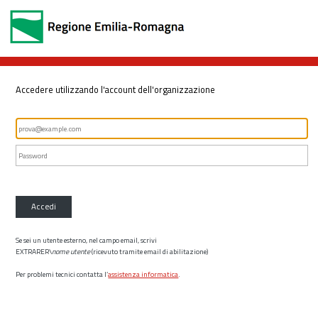
Accedere utilizzando l'account dell'organizzazione
Accedi
Se sei un utente esterno, nel campo email, scrivi
EXTRARER\
nome utente
(ricevuto tramite email di abilitazione)
Per problemi tecnici contatta l’
assistenza informatica
.