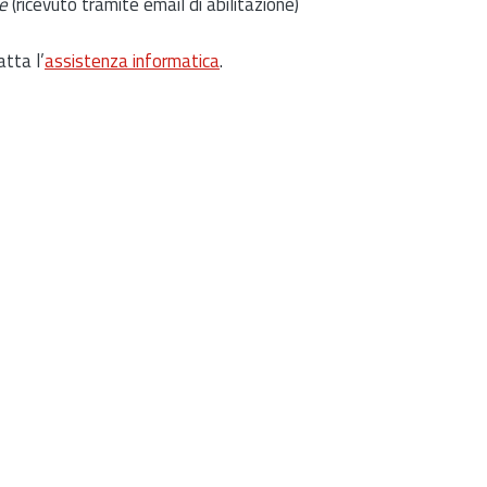
e
(ricevuto tramite email di abilitazione)
atta l’
assistenza informatica
.