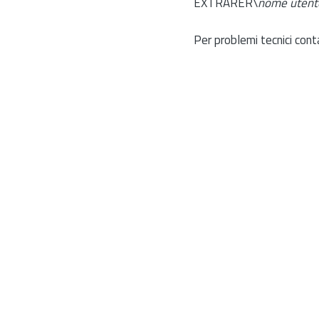
EXTRARER\
nome utent
Per problemi tecnici cont