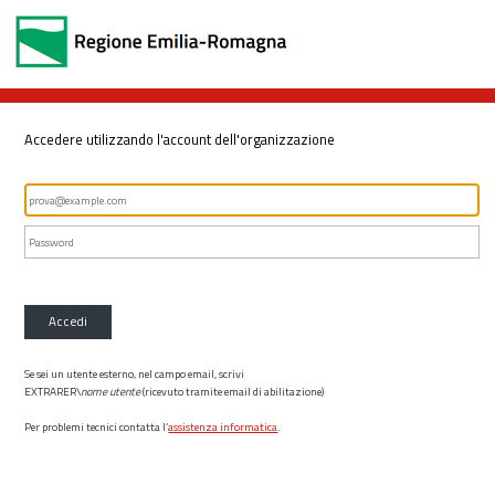
Accedere utilizzando l'account dell'organizzazione
Accedi
Se sei un utente esterno, nel campo email, scrivi
EXTRARER\
nome utente
(ricevuto tramite email di abilitazione)
Per problemi tecnici contatta l’
assistenza informatica
.