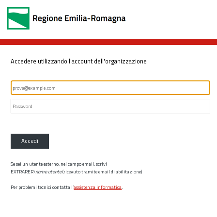
Accedere utilizzando l'account dell'organizzazione
Accedi
Se sei un utente esterno, nel campo email, scrivi
EXTRARER\
nome utente
(ricevuto tramite email di abilitazione)
Per problemi tecnici contatta l’
assistenza informatica
.