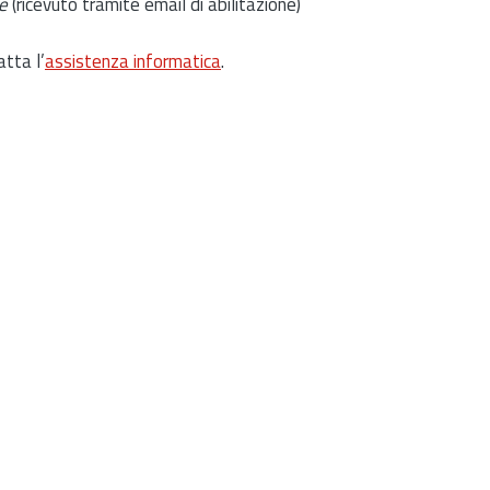
e
(ricevuto tramite email di abilitazione)
atta l’
assistenza informatica
.