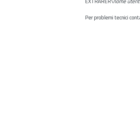
EXTRARER\
nome utent
Per problemi tecnici cont