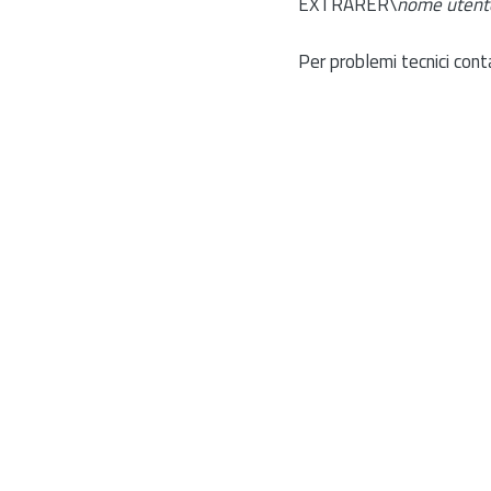
EXTRARER\
nome utent
Per problemi tecnici cont