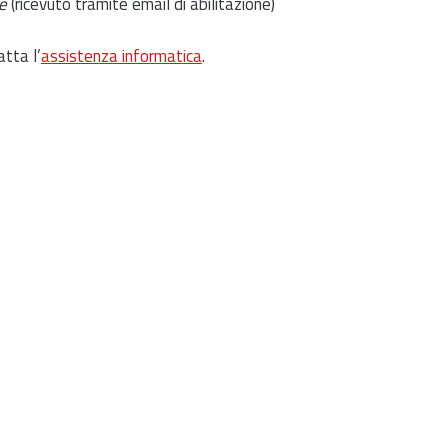
e
(ricevuto tramite email di abilitazione)
atta l’
assistenza informatica
.