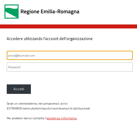
Accedere utilizzando l'account dell'organizzazione
Accedi
Se sei un utente esterno, nel campo email, scrivi
EXTRARER\
nome utente
(ricevuto tramite email di abilitazione)
Per problemi tecnici contatta l’
assistenza informatica
.