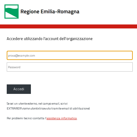
Accedere utilizzando l'account dell'organizzazione
Accedi
Se sei un utente esterno, nel campo email, scrivi
EXTRARER\
nome utente
(ricevuto tramite email di abilitazione)
Per problemi tecnici contatta l’
assistenza informatica
.