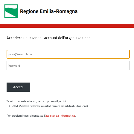
Accedere utilizzando l'account dell'organizzazione
Accedi
Se sei un utente esterno, nel campo email, scrivi
EXTRARER\
nome utente
(ricevuto tramite email di abilitazione)
Per problemi tecnici contatta l’
assistenza informatica
.