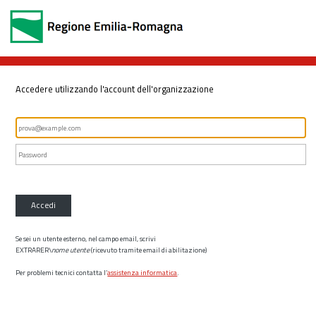
Accedere utilizzando l'account dell'organizzazione
Accedi
Se sei un utente esterno, nel campo email, scrivi
EXTRARER\
nome utente
(ricevuto tramite email di abilitazione)
Per problemi tecnici contatta l’
assistenza informatica
.