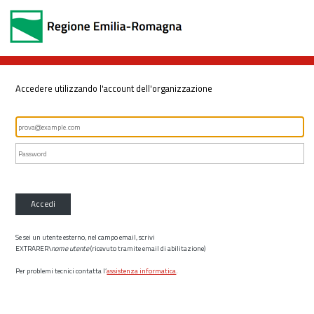
Accedere utilizzando l'account dell'organizzazione
Accedi
Se sei un utente esterno, nel campo email, scrivi
EXTRARER\
nome utente
(ricevuto tramite email di abilitazione)
Per problemi tecnici contatta l’
assistenza informatica
.