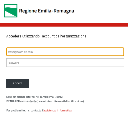
Accedere utilizzando l'account dell'organizzazione
Accedi
Se sei un utente esterno, nel campo email, scrivi
EXTRARER\
nome utente
(ricevuto tramite email di abilitazione)
Per problemi tecnici contatta l’
assistenza informatica
.