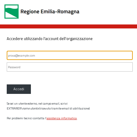
Accedere utilizzando l'account dell'organizzazione
Accedi
Se sei un utente esterno, nel campo email, scrivi
EXTRARER\
nome utente
(ricevuto tramite email di abilitazione)
Per problemi tecnici contatta l’
assistenza informatica
.