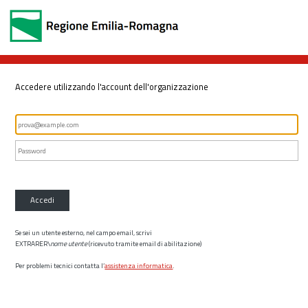
Accedere utilizzando l'account dell'organizzazione
Accedi
Se sei un utente esterno, nel campo email, scrivi
EXTRARER\
nome utente
(ricevuto tramite email di abilitazione)
Per problemi tecnici contatta l’
assistenza informatica
.