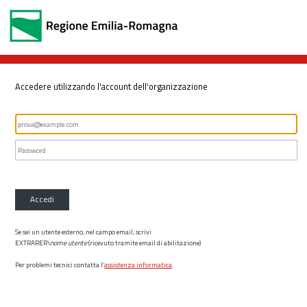
Accedere utilizzando l'account dell'organizzazione
Accedi
Se sei un utente esterno, nel campo email, scrivi
EXTRARER\
nome utente
(ricevuto tramite email di abilitazione)
Per problemi tecnici contatta l’
assistenza informatica
.