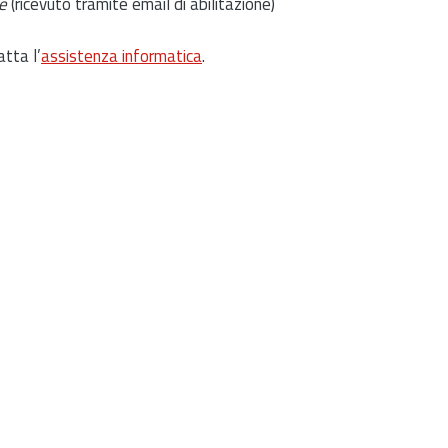
e
(ricevuto tramite email di abilitazione)
atta l’
assistenza informatica
.