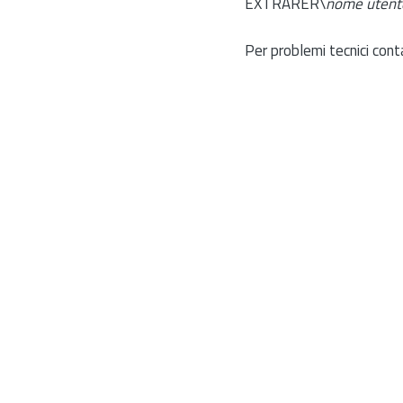
EXTRARER\
nome utent
Per problemi tecnici cont