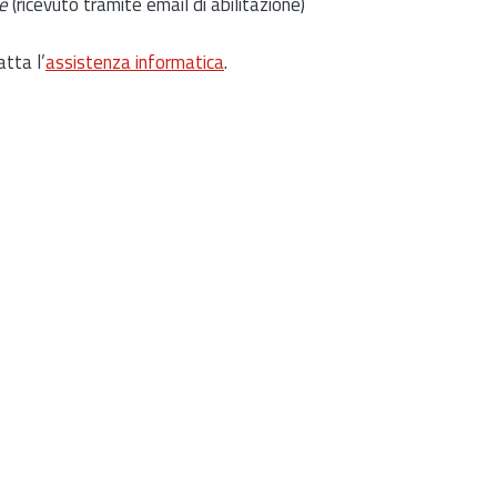
e
(ricevuto tramite email di abilitazione)
atta l’
assistenza informatica
.