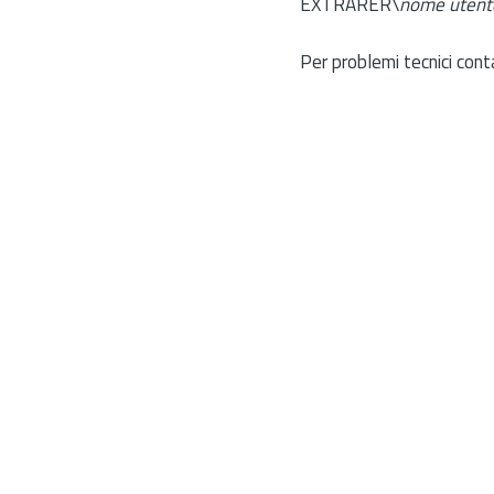
EXTRARER\
nome utent
Per problemi tecnici cont