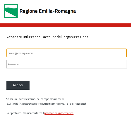
Accedere utilizzando l'account dell'organizzazione
Accedi
Se sei un utente esterno, nel campo email, scrivi
EXTRARER\
nome utente
(ricevuto tramite email di abilitazione)
Per problemi tecnici contatta l’
assistenza informatica
.