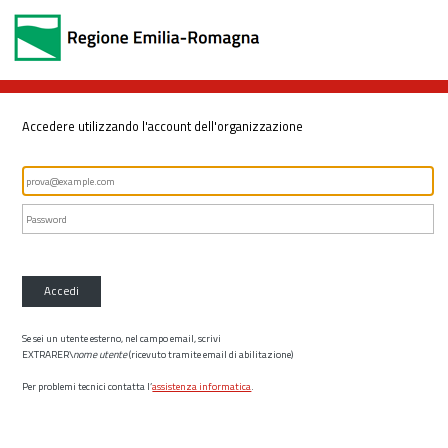
Accedere utilizzando l'account dell'organizzazione
Accedi
Se sei un utente esterno, nel campo email, scrivi
EXTRARER\
nome utente
(ricevuto tramite email di abilitazione)
Per problemi tecnici contatta l’
assistenza informatica
.