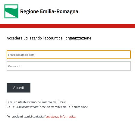
Accedere utilizzando l'account dell'organizzazione
Accedi
Se sei un utente esterno, nel campo email, scrivi
EXTRARER\
nome utente
(ricevuto tramite email di abilitazione)
Per problemi tecnici contatta l’
assistenza informatica
.