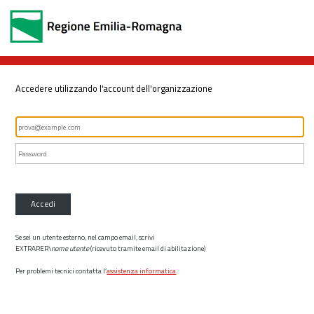
Accedere utilizzando l'account dell'organizzazione
Accedi
Se sei un utente esterno, nel campo email, scrivi
EXTRARER\
nome utente
(ricevuto tramite email di abilitazione)
Per problemi tecnici contatta l’
assistenza informatica
.