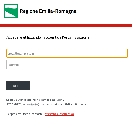
Accedere utilizzando l'account dell'organizzazione
Accedi
Se sei un utente esterno, nel campo email, scrivi
EXTRARER\
nome utente
(ricevuto tramite email di abilitazione)
Per problemi tecnici contatta l’
assistenza informatica
.