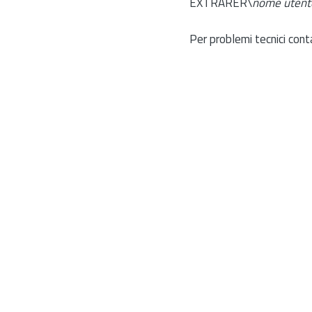
EXTRARER\
nome utent
Per problemi tecnici cont