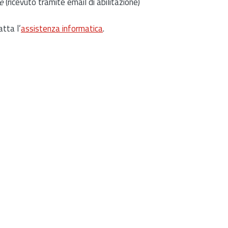
e
(ricevuto tramite email di abilitazione)
atta l’
assistenza informatica
.