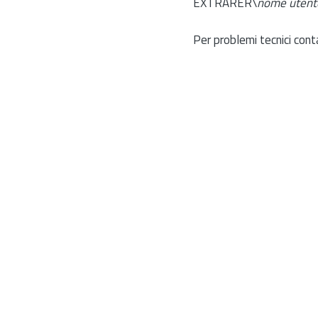
EXTRARER\
nome utent
Per problemi tecnici cont