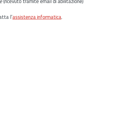
e
(ricevuto tramite email di abilitazione)
atta l’
assistenza informatica
.