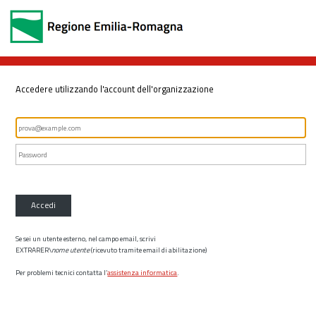
Accedere utilizzando l'account dell'organizzazione
Accedi
Se sei un utente esterno, nel campo email, scrivi
EXTRARER\
nome utente
(ricevuto tramite email di abilitazione)
Per problemi tecnici contatta l’
assistenza informatica
.