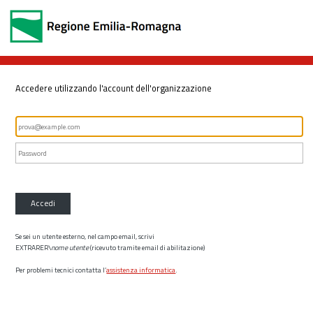
Accedere utilizzando l'account dell'organizzazione
Accedi
Se sei un utente esterno, nel campo email, scrivi
EXTRARER\
nome utente
(ricevuto tramite email di abilitazione)
Per problemi tecnici contatta l’
assistenza informatica
.