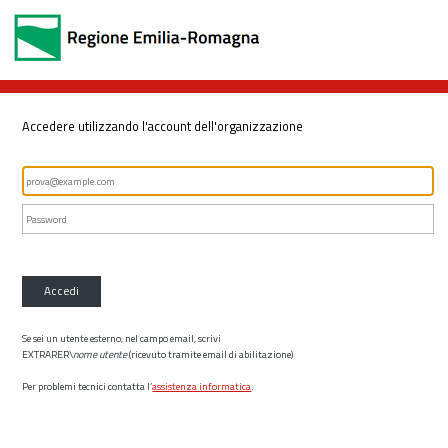
Accedere utilizzando l'account dell'organizzazione
Accedi
Se sei un utente esterno, nel campo email, scrivi
EXTRARER\
nome utente
(ricevuto tramite email di abilitazione)
Per problemi tecnici contatta l’
assistenza informatica
.