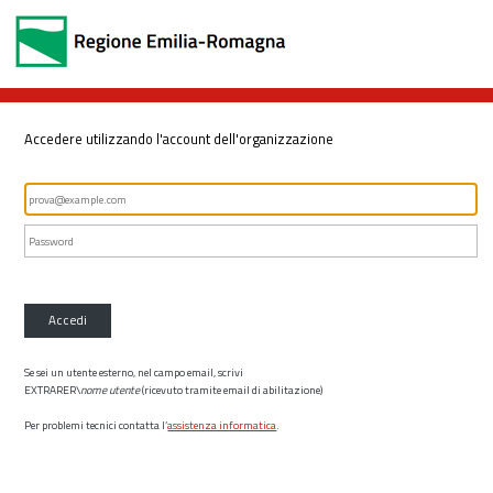
Accedere utilizzando l'account dell'organizzazione
Accedi
Se sei un utente esterno, nel campo email, scrivi
EXTRARER\
nome utente
(ricevuto tramite email di abilitazione)
Per problemi tecnici contatta l’
assistenza informatica
.