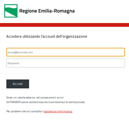
Accedere utilizzando l'account dell'organizzazione
Accedi
Se sei un utente esterno, nel campo email, scrivi
EXTRARER\
nome utente
(ricevuto tramite email di abilitazione)
Per problemi tecnici contatta l’
assistenza informatica
.