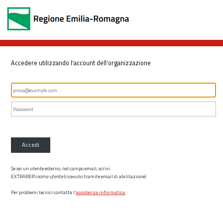
Accedere utilizzando l'account dell'organizzazione
Accedi
Se sei un utente esterno, nel campo email, scrivi
EXTRARER\
nome utente
(ricevuto tramite email di abilitazione)
Per problemi tecnici contatta l’
assistenza informatica
.