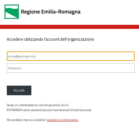
Accedere utilizzando l'account dell'organizzazione
Accedi
Se sei un utente esterno, nel campo email, scrivi
EXTRARER\
nome utente
(ricevuto tramite email di abilitazione)
Per problemi tecnici contatta l’
assistenza informatica
.