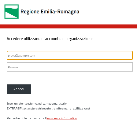
Accedere utilizzando l'account dell'organizzazione
Accedi
Se sei un utente esterno, nel campo email, scrivi
EXTRARER\
nome utente
(ricevuto tramite email di abilitazione)
Per problemi tecnici contatta l’
assistenza informatica
.