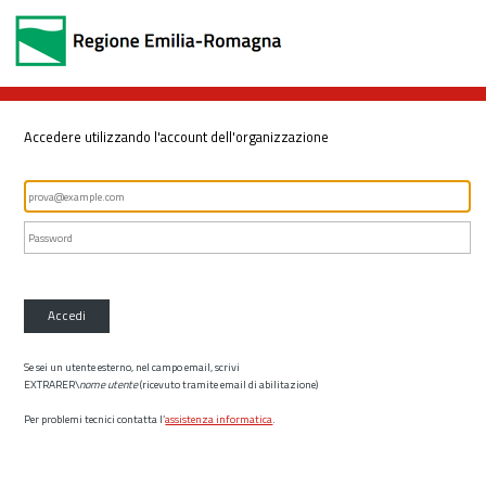
Accedere utilizzando l'account dell'organizzazione
Accedi
Se sei un utente esterno, nel campo email, scrivi
EXTRARER\
nome utente
(ricevuto tramite email di abilitazione)
Per problemi tecnici contatta l’
assistenza informatica
.