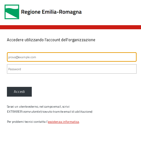
Accedere utilizzando l'account dell'organizzazione
Accedi
Se sei un utente esterno, nel campo email, scrivi
EXTRARER\
nome utente
(ricevuto tramite email di abilitazione)
Per problemi tecnici contatta l’
assistenza informatica
.