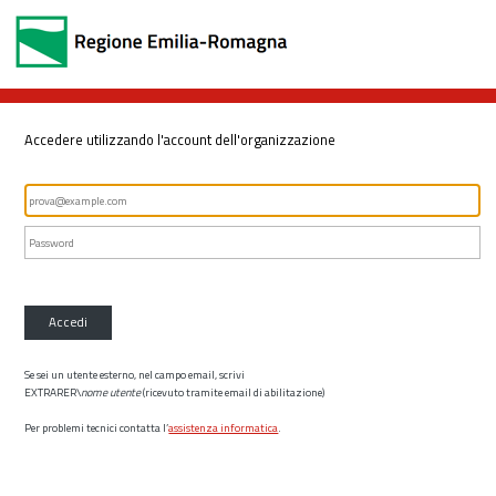
Accedere utilizzando l'account dell'organizzazione
Accedi
Se sei un utente esterno, nel campo email, scrivi
EXTRARER\
nome utente
(ricevuto tramite email di abilitazione)
Per problemi tecnici contatta l’
assistenza informatica
.