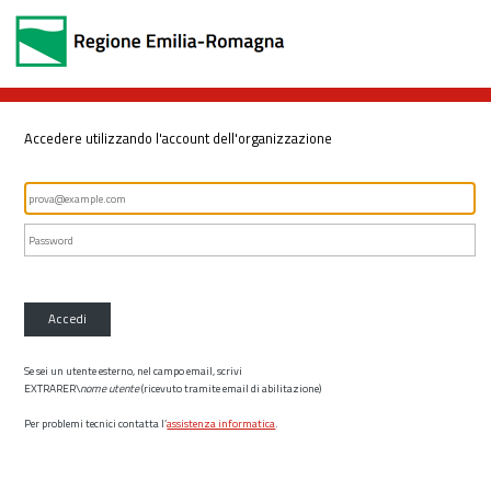
Accedere utilizzando l'account dell'organizzazione
Accedi
Se sei un utente esterno, nel campo email, scrivi
EXTRARER\
nome utente
(ricevuto tramite email di abilitazione)
Per problemi tecnici contatta l’
assistenza informatica
.