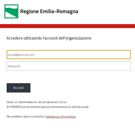
Accedere utilizzando l'account dell'organizzazione
Accedi
Se sei un utente esterno, nel campo email, scrivi
EXTRARER\
nome utente
(ricevuto tramite email di abilitazione)
Per problemi tecnici contatta l’
assistenza informatica
.