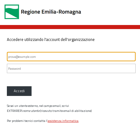
Accedere utilizzando l'account dell'organizzazione
Accedi
Se sei un utente esterno, nel campo email, scrivi
EXTRARER\
nome utente
(ricevuto tramite email di abilitazione)
Per problemi tecnici contatta l’
assistenza informatica
.