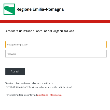
Accedere utilizzando l'account dell'organizzazione
Accedi
Se sei un utente esterno, nel campo email, scrivi
EXTRARER\
nome utente
(ricevuto tramite email di abilitazione)
Per problemi tecnici contatta l’
assistenza informatica
.