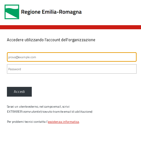
Accedere utilizzando l'account dell'organizzazione
Accedi
Se sei un utente esterno, nel campo email, scrivi
EXTRARER\
nome utente
(ricevuto tramite email di abilitazione)
Per problemi tecnici contatta l’
assistenza informatica
.