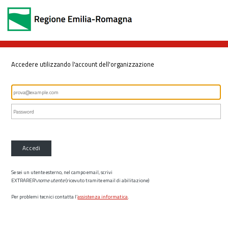
Accedere utilizzando l'account dell'organizzazione
Accedi
Se sei un utente esterno, nel campo email, scrivi
EXTRARER\
nome utente
(ricevuto tramite email di abilitazione)
Per problemi tecnici contatta l’
assistenza informatica
.