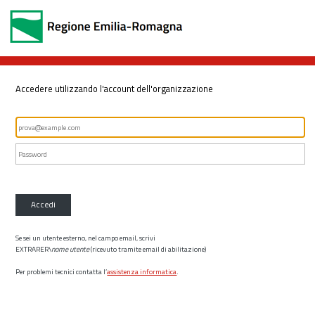
Accedere utilizzando l'account dell'organizzazione
Accedi
Se sei un utente esterno, nel campo email, scrivi
EXTRARER\
nome utente
(ricevuto tramite email di abilitazione)
Per problemi tecnici contatta l’
assistenza informatica
.